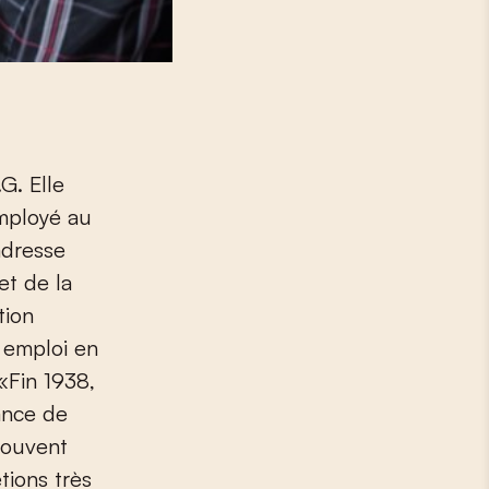
G. Elle
employé au
 adresse
et de la
tion
n emploi en
«Fin 1938,
hance de
 souvent
tions très