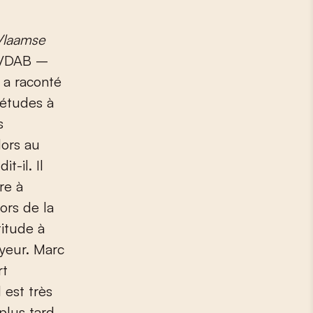
Vlaamse
VDAB –
) a raconté
 études à
s
lors au
t-il. Il
re à
ors de la
titude à
oyeur. Marc
rt
 est très
plus tard,