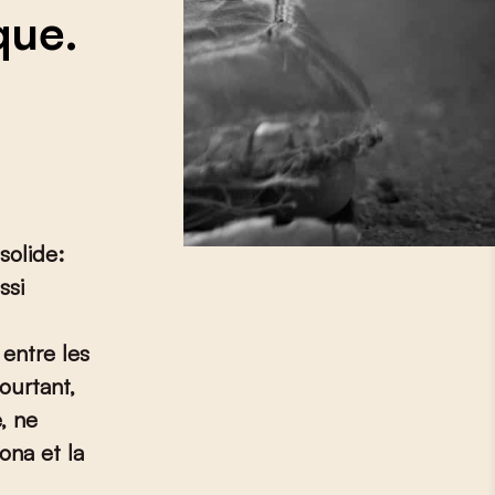
que.
solide:
ssi
 entre les
ourtant,
e, ne
ona et la