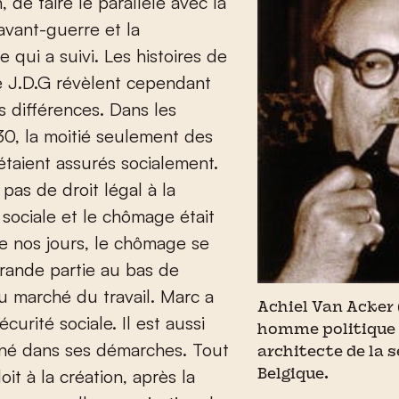
, de faire le parallèle avec la
avant-guerre et la
e qui a suivi. Les histoires de
e J.D.G révèlent cependant
 différences. Dans les
0, la moitié seulement des
taient assurés socialement.
it pas de droit légal à la
 sociale et le chômage était
e nos jours, le chômage se
grande partie au bas de
du marché du travail. Marc a
Achiel Van Acker 
sécurité sociale. Il est aussi
homme politique 
é dans ses démarches. Tout
architecte de la s
 doit à la création, après la
Belgique.