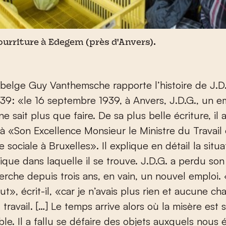
ourriture à Edegem (près d'Anvers).
n belge Guy Vanthemsche rapporte l’histoire de J.D.
39: «le 16 septembre 1939, à Anvers, J.D.G., un 
e sait plus que faire. De sa plus belle écriture, il
 à «Son Excellence Monsieur le Ministre du Travail 
 sociale à Bruxelles». Il explique en détail la situa
ique dans laquelle il se trouve. J.D.G. a perdu so
erche depuis trois ans, en vain, un nouvel emploi. 
out», écrit-il, «car je n’avais plus rien et aucune c
 travail. […] Le temps arrive alors où la misère est
ble. Il a fallu se défaire des objets auxquels nous é