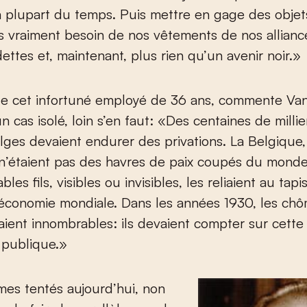
a plupart du temps. Puis mettre en gage des objet
 vraiment besoin de nos vêtements de nos alliance
dettes et, maintenant, plus rien qu’un avenir noir.»
 de cet infortuné employé de 36 ans, commente V
n cas isolé, loin s’en faut: «Des centaines de milli
elges devaient endurer des privations. La Belgique,
n’étaient pas des havres de paix coupés du monde
les fils, visibles ou invisibles, les reliaient au ta
l’économie mondiale. Dans les années 1930, les ch
aient innombrables: ils devaient compter sur cett
 publique.»
es tentés aujourd’hui, non