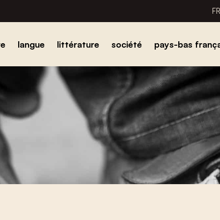
F
re
langue
littérature
société
pays-bas frança