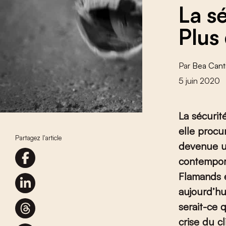
La s
Plus
Par
Bea Canti
5 juin 2020
La sécurit
elle procur
Partagez l'article
devenue un
contempora
Flamands e
aujourd’hu
serait-ce 
crise du cl