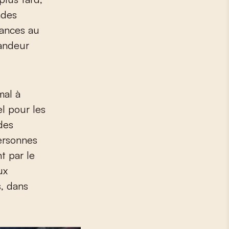
ndes
vances au
mandeur
mal à
el pour les
des
personnes
nt par le
ux
s, dans