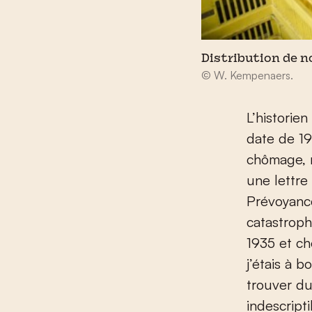
Distribution de n
© W. Kempenaers.
L’historie
date de 19
chômage, n
une lettre
Prévoyance
catastroph
1935 et ch
j’étais à b
trouver du
indescripti