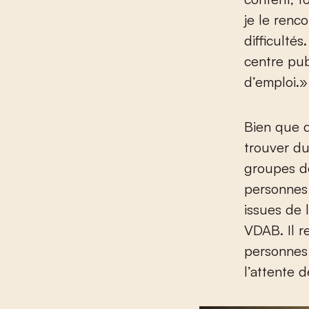
je le renc
difficulté
centre pub
d’emploi.»
Bien que d
trouver du
groupes dé
personnes 
issues de l
VDAB. Il r
personnes 
l’attente 