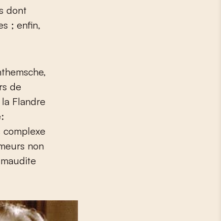
s dont
s ; enfin,
anthemsche,
ers de
 la Flandre
:
pis complexe
ômeurs non
e maudite