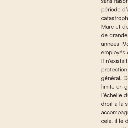
sans raison
période d’
catastroph
Marc et d
de grandes
années 193
employés é
Il n’exista
protection
général. D
limite en 
l’échelle 
droit à la 
accompagn
cela, il le