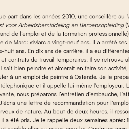
que part dans les années 2010, une conseillère au
st voor Arbeidsbemiddeling en Beroepsopleiding
(
mand de l’emploi et de la formation professionnelle
ce de Marc: «Marc a vingt-neuf ans. Il a arrêté ses
x-huit ans. En dix ans de carrière, il a eu différente
 et contrats de travail temporaires. Il se retrouve a
 sait bien peindre et aimerait en faire son activité, di
uler à un emploi de peintre à Ostende. Je le prépa
n téléphonique et il appelle lui-même l’employeur. L
vante, nous préparons l’entretien d’embauche, l’at
. J’écris une lettre de recommandation pour l’empl
erveux de nature. Au bout de deux heures, il resso
il a été pris. Je le rappelle deux semaines après: il
out semble aller au mieux pour lui. Quelques mois 