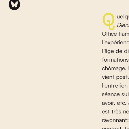
Quel
Dien
Office fla
l’expérien
l’âge de di
formations
chômage. Il
vient post
l’entretie
séance sui
avoir, etc
est très n
rayonnant: 
content, t