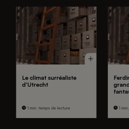
Le climat surréaliste
Ferdi
d’Utrecht
grand
fanta
1 min. temps de lecture
1 min.