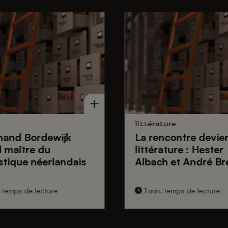
littérature
nand Bordewijk
La rencontre devie
 maître du
littérature : Hester
stique néerlandais
Albach et André Br
 temps de lecture
1 min. temps de lecture