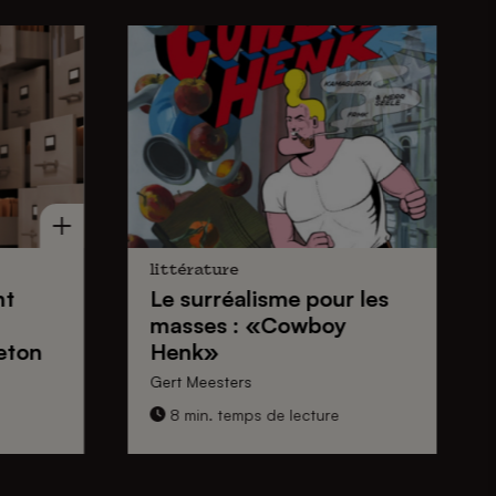
littérature
nt
Le surréalisme pour les
masses : «Cowboy
eton
Henk»
Gert Meesters
8 min. temps de lecture