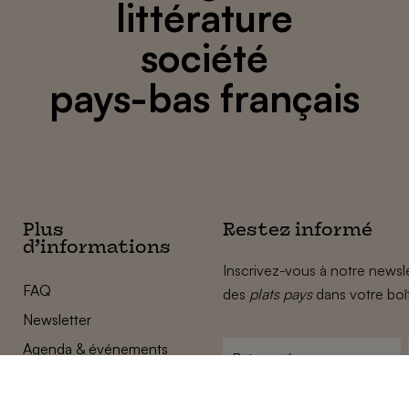
littérature
société
pays-bas français
Plus
Restez informé
d’informations
Inscrivez-vous à notre newsle
FAQ
des
plats pays
dans votre boî
Newsletter
Agenda & événements
Prénom
*
Conditions générales
Adresse
Confidentalité