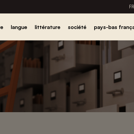
F
re
langue
littérature
société
pays-bas frança