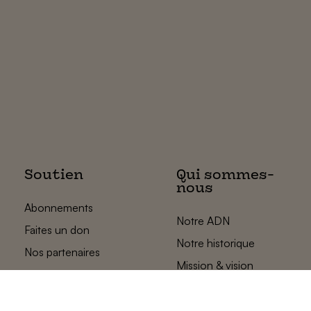
Soutien
Qui sommes-
nous
Abonnements
Notre ADN
Faites un don
Notre historique
Nos partenaires
Mission & vision
L’équipe des
plats pays
Contact