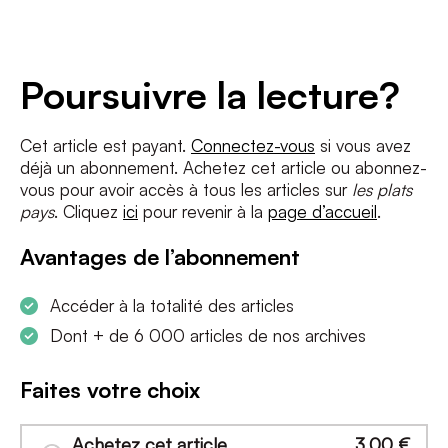
Adresse
e-
mail
*
Conditions
*
Poursuivre la lecture?
J'accepte
les termes et conditions
et
la politique de confidentialité
Cet article est payant.
Connectez-vous
si vous avez
déjà un abonnement. Achetez cet article ou abonnez-
S'INSCRIRE
vous pour avoir accès à tous les articles sur
les plats
pays
. Cliquez
ici
pour revenir à la
page d’accueil
.
Avantages de l’abonnement
Accéder à la totalité des articles
Dont + de 6 000 articles de nos archives
Faites votre choix
Achetez cet article
3,00
€