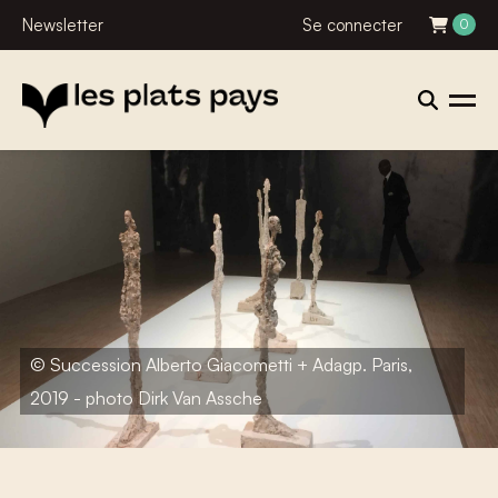
Newsletter
Se connecter
0
© Succession Alberto Giacometti + Adagp. Paris,
2019 - photo Dirk Van Assche