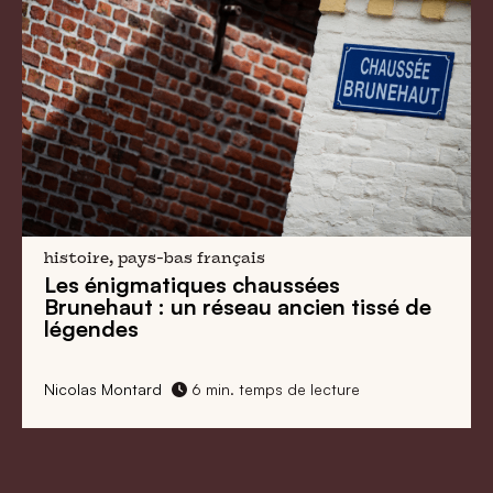
histoire, pays-bas français
Les énigmatiques
chaussées
Brunehaut
: un réseau ancien tissé de
légendes
Nicolas Montard
6 min. temps de lecture