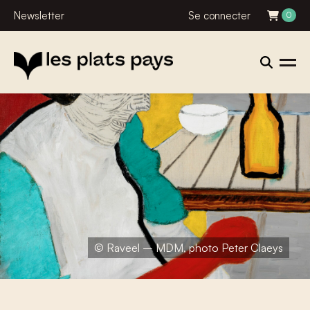
Newsletter
Se connecter
0
© Raveel – MDM, photo Peter Claeys