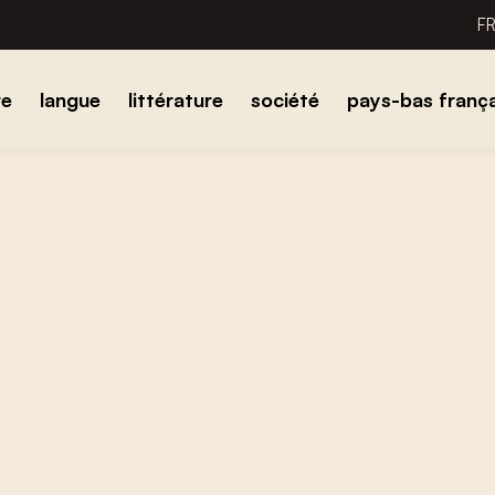
F
re
langue
littérature
société
pays-bas frança