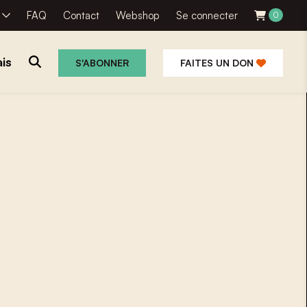
R
FAQ
Contact
Webshop
Se connecter
0
is
S'ABONNER
FAITES UN DON