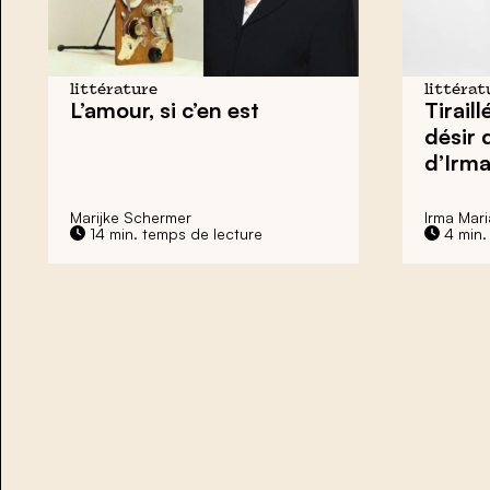
littérature
littérat
L’amour, si c’en est
Tirail
désir 
d’Irm
Marijke Schermer
Irma Mar
14 min. temps de lecture
4 min.