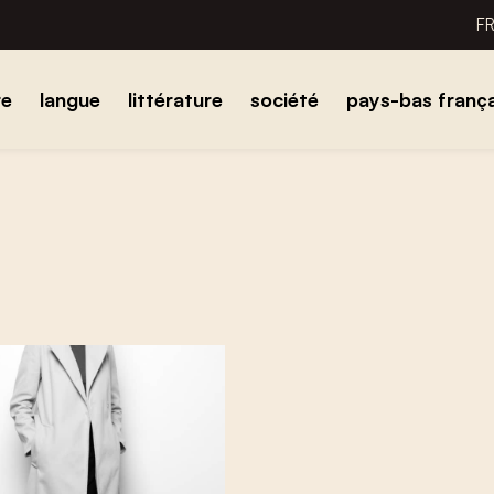
F
re
langue
littérature
société
pays-bas frança