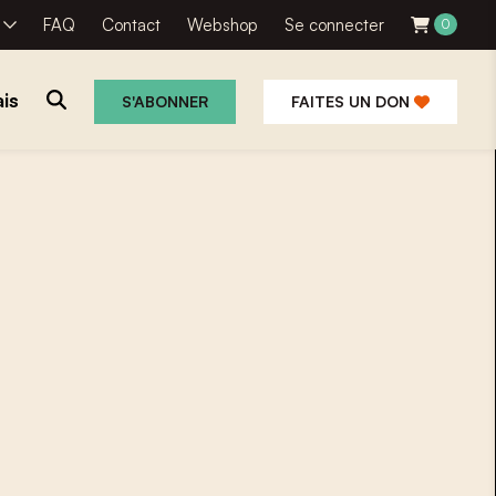
R
FAQ
Contact
Webshop
Se connecter
0
is
S'ABONNER
FAITES UN DON