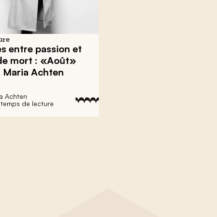
ure
lés entre passion et
de mort : «Août»
a Maria Achten
ia Achten
 temps de lecture