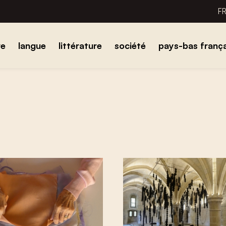
F
re
langue
littérature
société
pays-bas frança