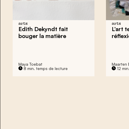
arts
arts
Edith Dekyndt
fait
L’art t
bouger la matière
réflex
Maya Toebat
Maarten 
8 min. temps de lecture
12 min