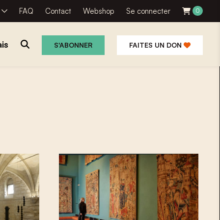
R
FAQ
Contact
Webshop
Se connecter
0
is
S'ABONNER
FAITES UN DON