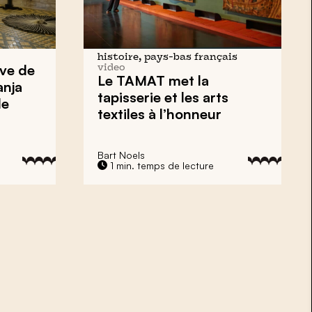
histoire, pays-bas français
ve de
video
Le TAMAT met la
anja
tapisserie et les arts
de
textiles à l’honneur
Bart Noels
1 min. temps de lecture