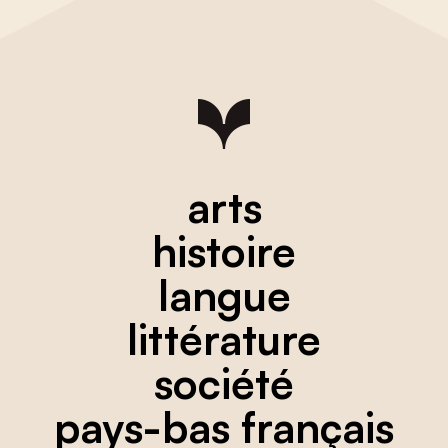
arts
histoire
langue
littérature
société
pays-bas français