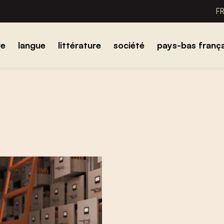
F
re
langue
littérature
société
pays-bas frança