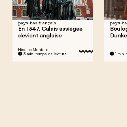
pays-bas français
pays-ba
En 1347, Calais assiégée
Boulog
devient anglaise
Dunke
Nicolas Montard
3 min. temps de lecture
1 min.