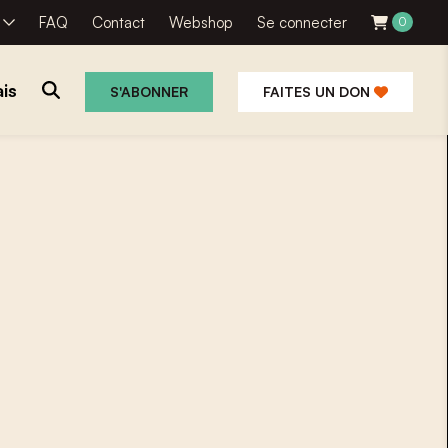
R
FAQ
Contact
Webshop
Se connecter
0
is
S'ABONNER
FAITES UN DON