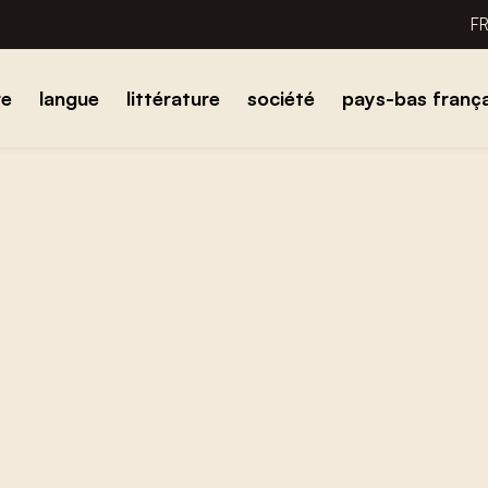
F
re
langue
littérature
société
pays-bas frança