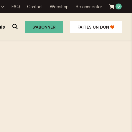
R
FAQ
Contact
Webshop
Se connecter
0
is
S'ABONNER
FAITES UN DON