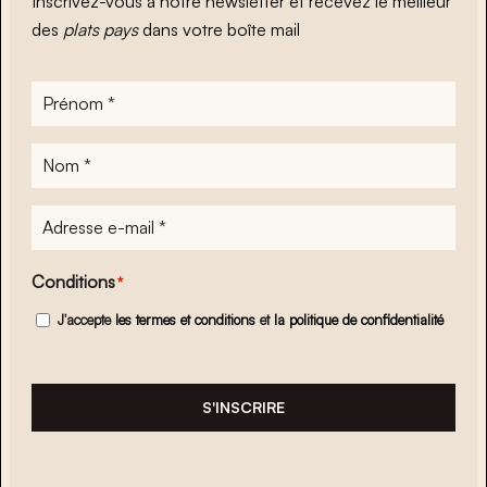
Inscrivez-vous à notre newsletter et recevez le meilleur
des
plats pays
dans votre boîte mail
Prénom
*
Nom
*
Adresse
e-
mail
*
Conditions
*
J'accepte
les termes et conditions
et
la politique de confidentialité
S'INSCRIRE