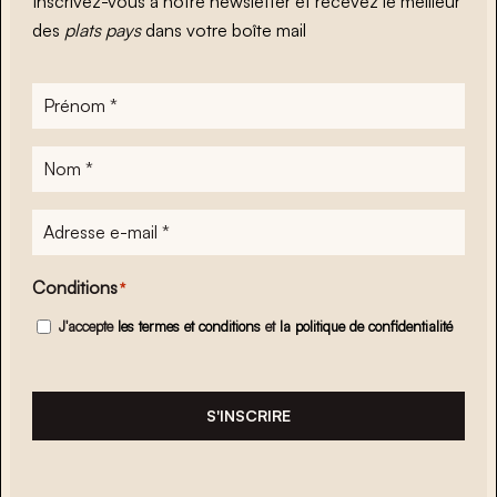
Inscrivez-vous à notre newsletter et recevez le meilleur
des
plats pays
dans votre boîte mail
Prénom
*
Nom
*
Adresse
e-
mail
*
Conditions
*
J'accepte
les termes et conditions
et
la politique de confidentialité
S'INSCRIRE