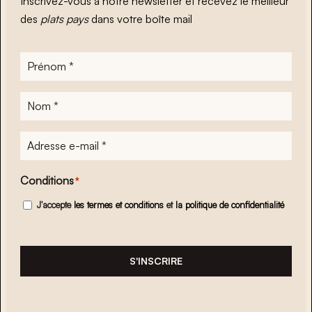
Inscrivez-vous à notre newsletter et recevez le meilleur
des
plats pays
dans votre boîte mail
Prénom
*
Nom
*
Adresse
e-
mail
*
Conditions
*
J'accepte
les termes et conditions
et
la politique de confidentialité
S'INSCRIRE