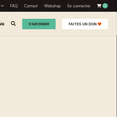
R
FAQ
Contact
Webshop
Se connecter
0
is
S'ABONNER
FAITES UN DON