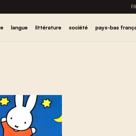
F
re
langue
littérature
société
pays-bas frança