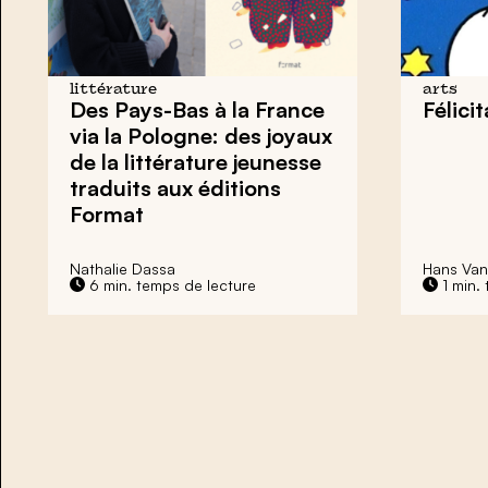
littérature
arts
Des Pays-Bas à la France
Félicit
via la Pologne: des
joyaux
de la littérature jeunesse
traduits aux éditions
Format
Nathalie Dassa
Hans Van
6 min. temps de lecture
1 min.