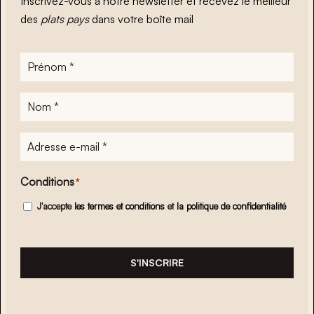
Inscrivez-vous à notre newsletter et recevez le meilleur
des
plats pays
dans votre boîte mail
Prénom
*
Nom
*
Adresse
e-
mail
*
Conditions
*
J'accepte
les termes et conditions
et
la politique de confidentialité
S'INSCRIRE