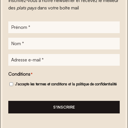
Inscrivez-vous à notre newsletter et recevez le meilleur
des
plats pays
dans votre boîte mail
Prénom
*
Nom
*
Adresse
e-
mail
*
Conditions
*
J'accepte
les termes et conditions
et
la politique de confidentialité
S'INSCRIRE