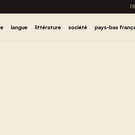
F
re
langue
littérature
société
pays-bas frança