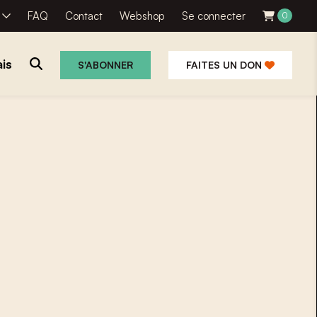
R
FAQ
Contact
Webshop
Se connecter
0
is
S'ABONNER
FAITES UN DON