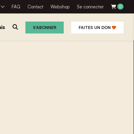
R
FAQ
Contact
Webshop
Se connecter
0
is
S'ABONNER
FAITES UN DON