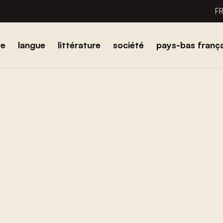
F
re
langue
littérature
société
pays-bas frança