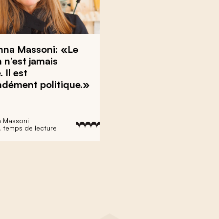
nna Massoni: «Le
 n’est jamais
 Il est
ndément politique.»
 Massoni
. temps de lecture