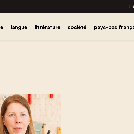
F
re
langue
littérature
société
pays-bas frança