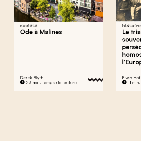
société
histoire
Ode à Malines
Le tri
souven
persé
homos
l’Euro
Derek Blyth
Elwin Ho
23 min. temps de lecture
11 min