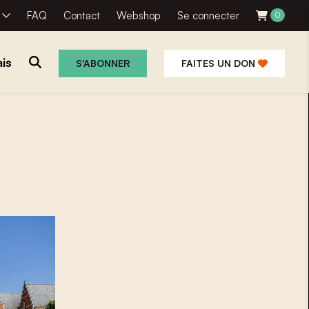
R
FAQ
Contact
Webshop
Se connecter
0
is
S'ABONNER
FAITES UN DON