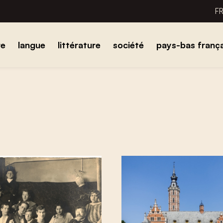
F
re
langue
littérature
société
pays-bas frança