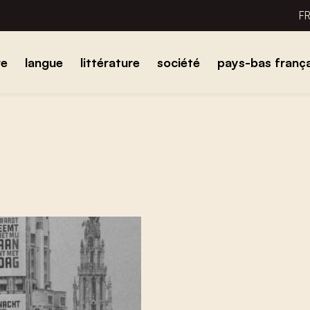
F
re
langue
littérature
société
pays-bas frança