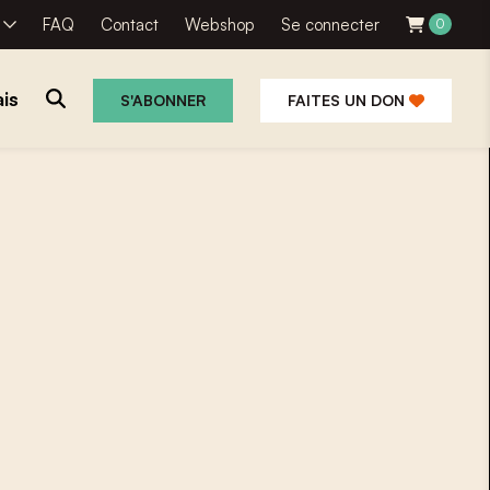
R
FAQ
Contact
Webshop
Se connecter
0
is
S'ABONNER
FAITES UN DON