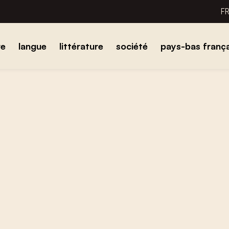
F
re
langue
littérature
société
pays-bas frança