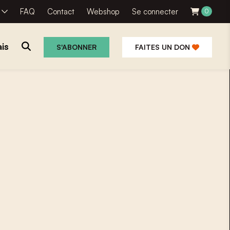
R
FAQ
Contact
Webshop
Se connecter
0
is
S'ABONNER
FAITES UN DON