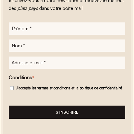
Inscrivez-vous à notre newsletter et recevez le meilleur
des
plats pays
dans votre boîte mail
Prénom
*
Nom
*
Adresse
e-
mail
*
Conditions
*
J'accepte
les termes et conditions
et
la politique de confidentialité
S'INSCRIRE