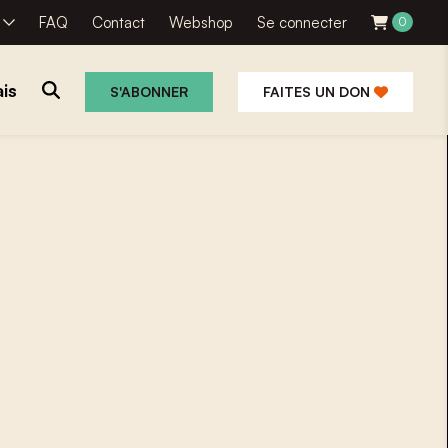
R
FAQ
Contact
Webshop
Se connecter
0
is
S'ABONNER
FAITES UN DON