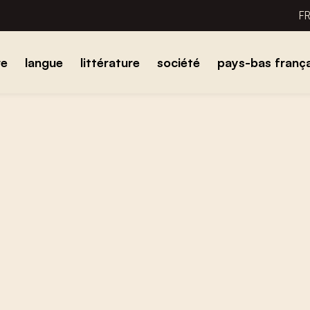
F
re
langue
littérature
société
pays-bas frança