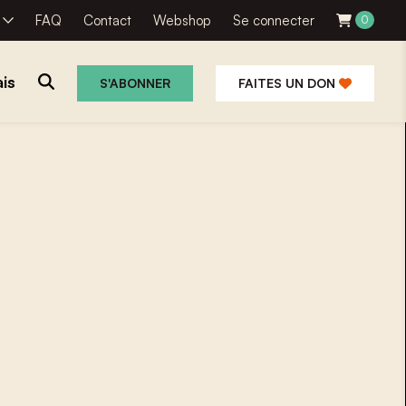
R
FAQ
Contact
Webshop
Se connecter
0
is
S'ABONNER
FAITES UN DON