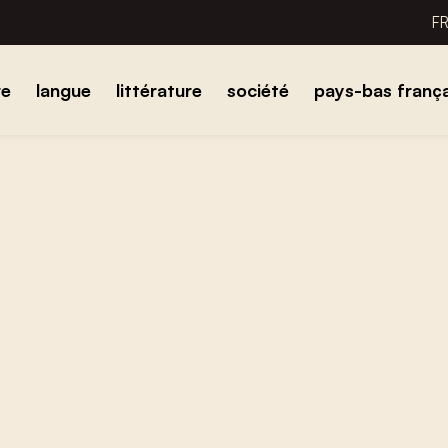
F
re
langue
littérature
société
pays-bas frança