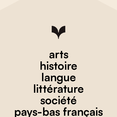
arts
histoire
langue
littérature
société
pays-bas français