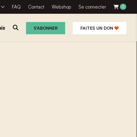
R
FAQ
Contact
Webshop
Se connecter
0
is
S'ABONNER
FAITES UN DON