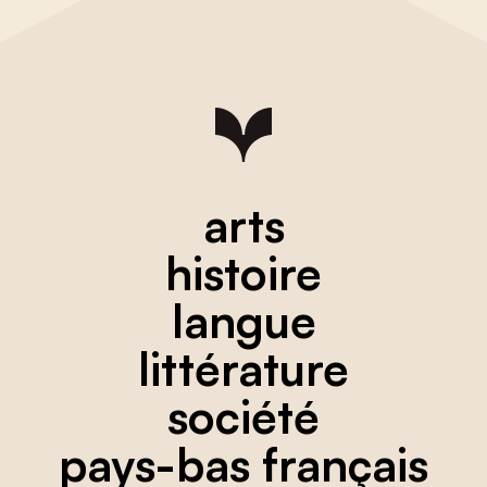
arts
histoire
langue
littérature
société
pays-bas français