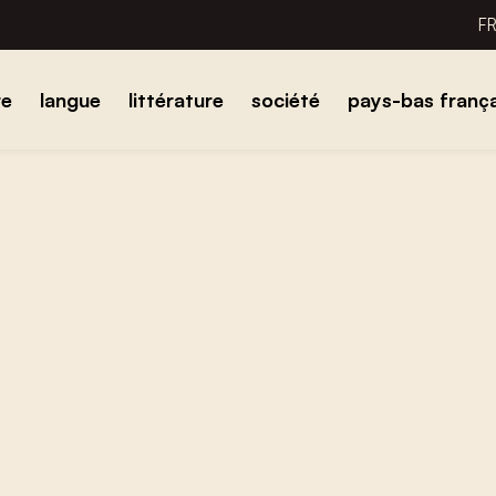
F
re
langue
littérature
société
pays-bas frança