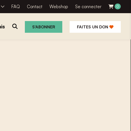
R
FAQ
Contact
Webshop
Se connecter
0
is
S'ABONNER
FAITES UN DON