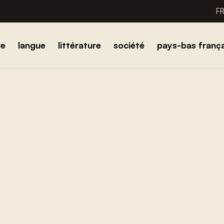
F
re
langue
littérature
société
pays-bas frança