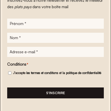
Inscrivez-vous à notre newsletter et recevez le meilleur
des
plats pays
dans votre boîte mail
Prénom
*
Nom
*
Adresse
e-
mail
*
Conditions
*
J'accepte
les termes et conditions
et
la politique de confidentialité
S'INSCRIRE