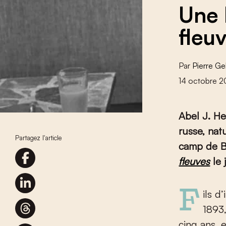
Une 
fleu
Par
Pierre Ge
14 octobre 
Abel J. Her
russe, nat
Partagez l'article
camp de Be
fleuves
le 
Fils d’immigrés russes, Abel J. Herzberg naît à Amsterdam en
1893,
cinq ans, 