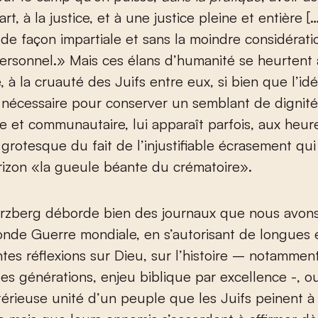
t, à la justice, et à une justice pleine et entière [
de façon impartiale et sans la moindre considérati
personnel.» Mais ces élans d’humanité se heurtent à
e, à la cruauté des Juifs entre eux, si bien que l’
, nécessaire pour conserver un semblant de dignit
e et communautaire, lui apparaît parfois, aux heur
 grotesque du fait de l’injustifiable écrasement qu
rizon «la gueule béante du crématoire».
erzberg déborde bien des journaux que nous avons
onde Guerre mondiale, en s’autorisant de longues 
tes réflexions sur Dieu, sur l’histoire – notamment
es générations, enjeu biblique par excellence -, o
térieuse unité d’un peuple que les Juifs peinent à