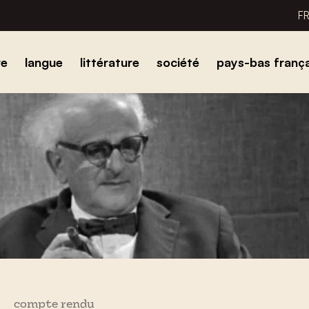
F
re
langue
littérature
société
pays-bas frança
compte rendu