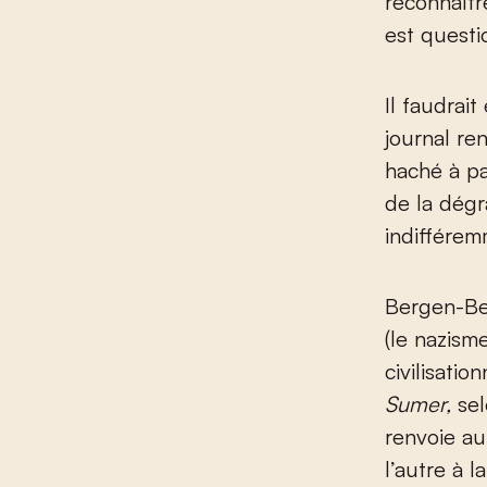
reconnaîtr
est questi
Il faudrai
journal re
haché à pa
de la dégr
indifférem
Bergen-Bel
(le nazism
civilisati
Sumer,
sel
renvoie au
l’autre à 