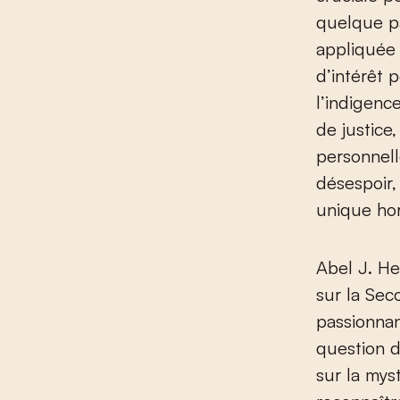
quelque par
appliquée 
d’intérêt 
l’indigenc
de justice
personnell
désespoir,
unique ho
Abel J. H
sur la Sec
passionnan
question d
sur la mys