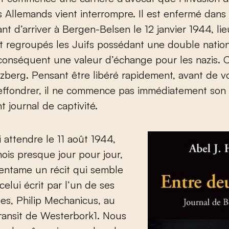
s Allemands vient interrompre. Il est enfermé dans 
nt d’arriver à Bergen-Belsen le 12 janvier 1944, li
regroupés les Juifs possédant une double nationa
conséquent une valeur d’échange pour les nazis. C
zberg. Pensant être libéré rapidement, avant de vo
s’effondrer, il ne commence pas immédiatement son
t journal de captivité.
si attendre le 11 août 1944,
mois presque jour pour jour,
 entame un récit qui semble
celui écrit par l’un de ses
es, Philip Mechanicus, au
ransit de Westerbork
1
. Nous