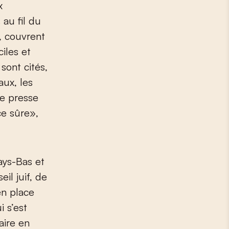
x
 au fil du
e, couvrent
ciles et
sont cités,
aux, les
de presse
ce sûre»,
ays-Bas et
il juif, de
n place
 s’est
aire en