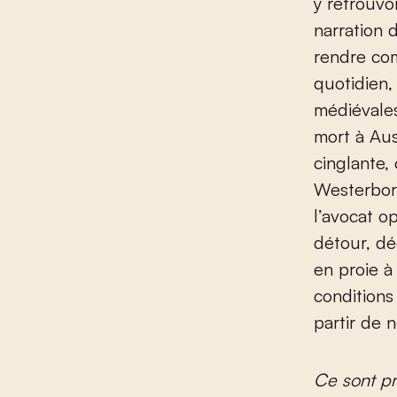
y retrouvo
narration 
rendre com
quotidien,
médiévales
mort à Aus
cinglante,
Westerbor
l’avocat o
détour, dé
en proie à
conditions
partir de
Ce sont p