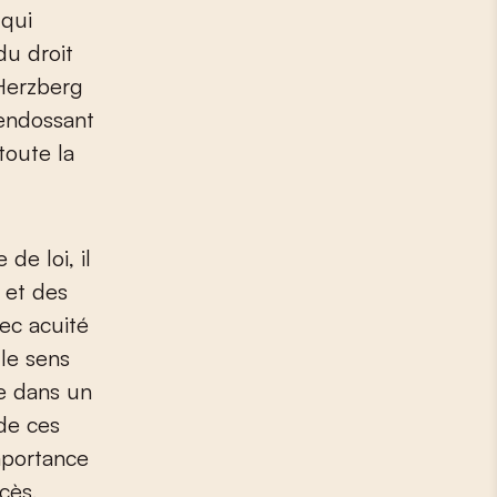
 qui
du droit
 Herzberg
 endossant
toute la
de loi, il
s et des
vec acuité
le sens
e dans un
 de ces
importance
ccès,