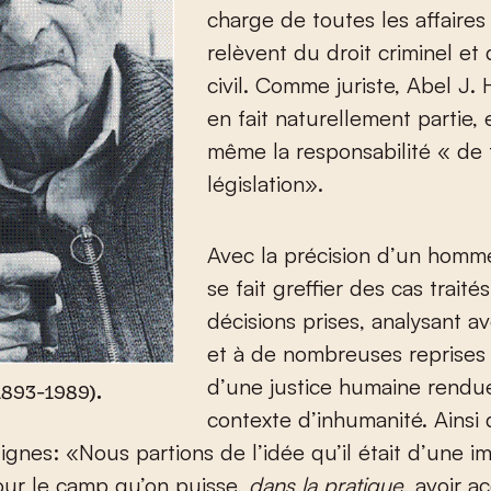
charge de toutes les affaires
relèvent du droit criminel et 
civil. Comme juriste, Abel J.
en fait naturellement partie,
même la responsabilité « de 
législation».
Avec la précision d’un homme 
se fait greffier des cas traité
décisions prises, analysant a
et à de nombreuses reprises 
d’une justice humaine rendu
1893-1989).
contexte d’inhumanité. Ainsi
ignes: «Nous partions de l’idée qu’il était d’une 
our le camp qu’on puisse,
dans la pratique
, avoir a