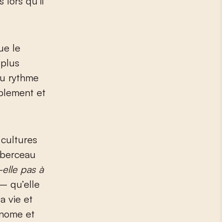
 lors qu’il
ue le
 plus
au rythme
ablement et
 cultures
e berceau
-elle pas à
– qu’elle
a vie et
onome et