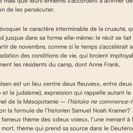
e mais que leurs ennemis s’accordent à affirmer dès
on de les persécuter.
t évoquer le caractère interminable de la cruauté, q
nd jusque dans sa forme elle-même: le récit se fait
rtir de novembre, comme si le temps s’accélérait 
adation des conditions de vie, qui broient impitoy
ment les résidents du camp, dont Anne Frank.
sen est un lieu «entre deux fleuves», entre deux
e et le judaïsme), expression qui rappelle autant l
onnel de la Mésopotamie –
l’histoire ne commence-t
on la formule de l’historien Samuel Noah Kramer? 
 fameux thème des «deux voies», l’une menant à l
la mort, thème qui prend sa source dans le Deutér