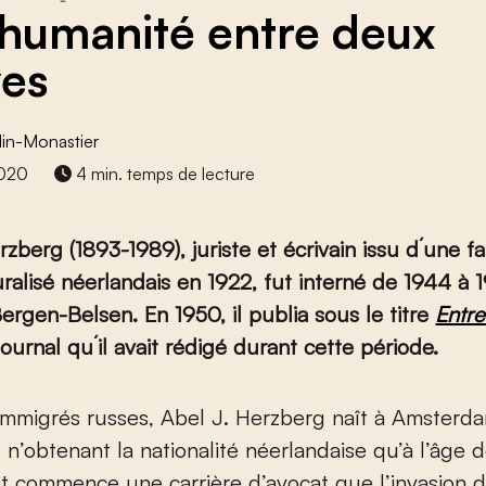
humanité entre deux
ves
lin-Monastier
2020
4 min. temps de lecture
zberg (1893-1989), juriste et écrivain issu d´une fa
uralisé néerlandais en 1922, fut interné de 1944 à 
rgen-Belsen. En 1950, il publia sous le titre
Entr
journal qu´il avait rédigé durant cette période.
 n’obtenant la nationalité néerlandaise qu’à l’âge d
et commence une carrière d’avocat que l’invasion 