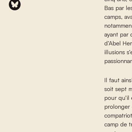
Bas par le
camps, ava
notamment 
ayant par 
d’Abel Her
illusions 
passionnan
Il faut ain
soit sept 
pour qu’il
prolonger 
compatriot
camp de t