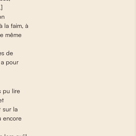
…]
on
 la faim, à
idée même
é
es de
i a pour
 pu lire
et
 sur la
u encore