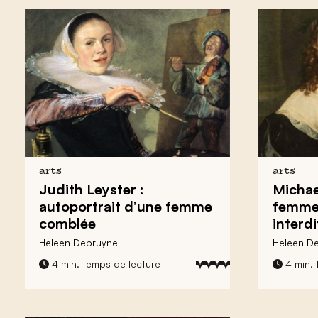
arts
arts
Judith Leyster :
Michae
autoportrait d’une femme
femme 
comblée
interdi
Heleen Debruyne
Heleen D
4 min. temps de lecture
4 min. 