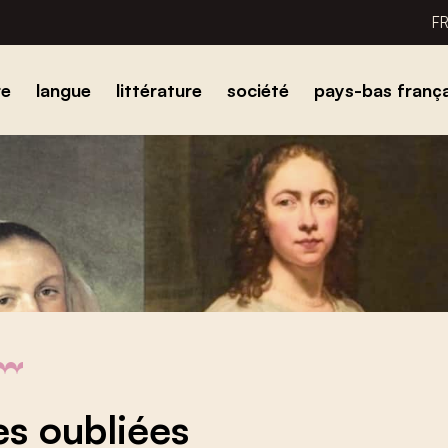
F
re
langue
littérature
société
pays-bas frança
s oubliées