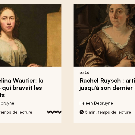
arts
lina Wautier: la
Rachel Ruysch : art
qui bravait les
jusqu’à son dernier 
ts
ebruyne
Heleen Debruyne
temps de lecture
5 min. temps de lecture