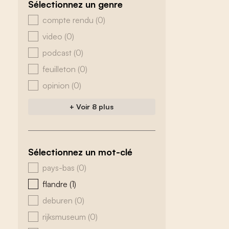
Sélectionnez un genre
zoeken - genre
compte rendu
(0)
video
(0)
podcast
(0)
feuilleton
(0)
opinion
(0)
+ Voir 8 plus
Sélectionnez un mot-clé
zoeken - tags
pays-bas
(0)
flandre
(1)
deburen
(0)
rijksmuseum
(0)