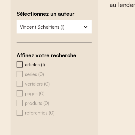
a
u
l
e
n
d
e
Sélectionnez un auteur
zoeken - auteurs
sélectionnez le contenu
Affinez votre recherche
zoeken - type
articles
(1)
séries
(0)
vertalers
(0)
pages
(0)
produits
(0)
referenties
(0)