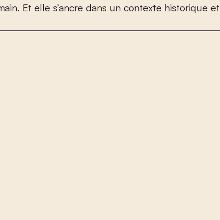
m
a
i
n
.
E
t
e
l
l
e
s
’
a
n
c
r
e
d
a
n
s
u
n
c
o
n
t
e
x
t
e
h
i
s
t
o
r
i
q
u
e
e
t