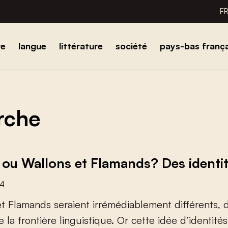
F
re
langue
littérature
société
pays-bas frança
erche
 ou Wallons et Flamands? Des identit
24
e
t
F
l
a
m
a
n
d
s
s
e
r
a
i
e
n
t
i
r
r
é
m
é
d
i
a
b
l
e
m
e
n
t
d
i
f
é
r
e
n
t
s
,
e
l
a
f
r
o
n
t
i
è
r
e
l
i
n
g
u
i
s
t
i
q
u
e
.
O
r
c
e
t
t
e
i
d
é
e
d
’
i
d
e
n
t
i
t
é
s