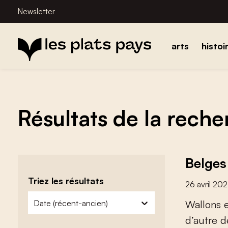
Newsletter
arts
histoi
Résultats de la rech
Belges
Triez les résultats
26 avril 20
zoeken - sorteer
trier le contenu
W
a
l
l
o
n
s
d
’
a
u
t
r
e
d