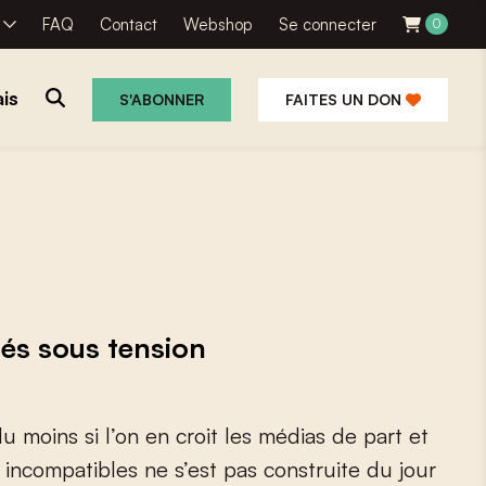
R
FAQ
Contact
Webshop
Se connecter
0
is
S'ABONNER
FAITES UN DON
és sous tension
d
u
m
o
i
n
s
s
i
l
’
o
n
e
n
c
r
o
i
t
l
e
s
m
é
d
i
a
s
d
e
p
a
r
t
e
t
i
n
c
o
m
p
a
t
i
b
l
e
s
n
e
s
’
e
s
t
p
a
s
c
o
n
s
t
r
u
i
t
e
d
u
j
o
u
r