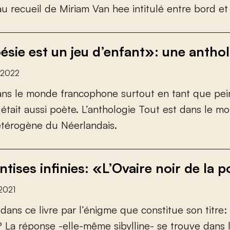
a
u
r
e
c
u
e
i
l
d
e
M
i
r
i
a
m
V
a
n
h
e
e
i
n
t
i
t
u
l
é
e
n
t
r
e
b
o
r
d
e
t
ésie est un jeu d’enfant»: une antho
 2022
a
n
s
l
e
m
o
n
d
e
f
r
a
n
c
o
p
h
o
n
e
s
u
r
t
o
u
t
e
n
t
a
n
t
q
u
e
p
e
i
é
t
a
i
t
a
u
s
s
i
p
o
è
t
e
.
L
’
a
n
t
h
o
l
o
g
i
e
T
o
u
t
e
s
t
d
a
n
s
l
e
m
o
é
t
é
r
o
g
è
n
e
d
u
N
é
e
r
l
a
n
d
a
i
s
.
tises infinies: «L’Ovaire noir de la 
2021
d
a
n
s
c
e
l
i
v
r
e
p
a
r
l
’
é
n
i
g
m
e
q
u
e
c
o
n
s
t
i
t
u
e
s
o
n
t
i
t
r
e
:
?
L
a
r
é
p
o
n
s
e
-
e
l
l
e
-
m
ê
m
e
s
i
b
y
l
l
i
n
e
-
s
e
t
r
o
u
v
e
d
a
n
s