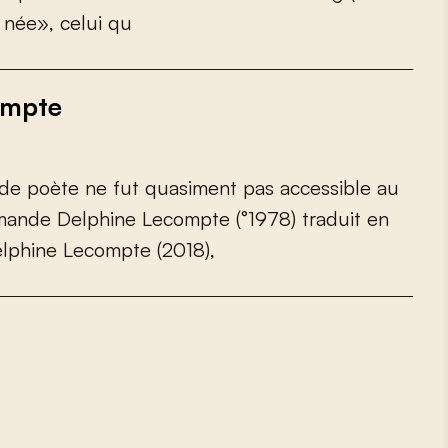
n
é
e
»
,
c
e
l
u
i
q
u
ompte
d
e
p
o
è
t
e
n
e
f
u
t
q
u
a
s
i
m
e
n
t
p
a
s
a
c
c
e
s
s
i
b
l
e
a
u
m
a
n
d
e
D
e
l
p
h
i
n
e
L
e
c
o
m
p
t
e
(
°
1
9
7
8
)
t
r
a
d
u
i
t
e
n
e
l
p
h
i
n
e
L
e
c
o
m
p
t
e
(
2
0
1
8
)
,