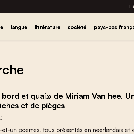
F
re
langue
littérature
société
pays-bas frança
erche
 bord et quai» de Miriam Van hee. U
ches et de pièges
23
-
e
t
-
u
n
p
o
è
m
e
s
,
t
o
u
s
p
r
é
s
e
n
t
é
s
e
n
n
é
e
r
l
a
n
d
a
i
s
e
t