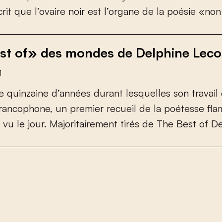
c
r
i
t
q
u
e
l
’
o
v
a
i
r
e
n
o
i
r
e
s
t
l
’
o
r
g
a
n
e
d
e
l
a
p
o
é
s
i
e
«
n
o
n
st of» des mondes de Delphine Lec
1
e
q
u
i
n
z
a
i
n
e
d
’
a
n
n
é
e
s
d
u
r
a
n
t
l
e
s
q
u
e
l
l
e
s
s
o
n
t
r
a
v
a
i
l
r
a
n
c
o
p
h
o
n
e
,
u
n
p
r
e
m
i
e
r
r
e
c
u
e
i
l
d
e
l
a
p
o
é
t
e
s
s
e
f
a
v
u
l
e
j
o
u
r
.
M
a
j
o
r
i
t
a
i
r
e
m
e
n
t
t
i
r
é
s
d
e
T
h
e
B
e
s
t
o
f
D