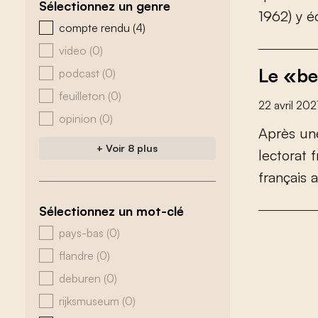
Sélectionnez un genre
1
9
6
2
)
y
é
zoeken - genre
compte rendu
(4)
video
(0)
Le «be
podcast
(0)
feuilleton
(0)
22 avril 202
opinion
(0)
A
p
r
è
s
u
n
+ Voir 8 plus
l
e
c
t
o
r
a
t
f
f
r
a
n
ç
a
i
s
a
Sélectionnez un mot-clé
zoeken - tags
pays-bas
(0)
flandre
(0)
deburen
(0)
rijksmuseum
(0)