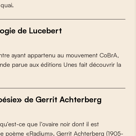
q
u
a
i
.
logie de Lucebert
n
t
r
e
a
y
a
n
t
a
p
p
a
r
t
e
n
u
a
u
m
o
u
v
e
m
e
n
t
C
o
B
r
A
,
n
d
e
p
a
r
u
e
a
u
x
é
d
i
t
i
o
n
s
U
n
e
s
f
a
i
t
d
é
c
o
u
v
r
i
r
l
a
poésie» de Gerrit Achterberg
q
u
’
e
s
t
-
c
e
q
u
e
l
’
o
v
a
i
r
e
n
o
i
r
d
o
n
t
i
l
e
s
t
l
e
p
o
è
m
e
«
R
a
d
i
u
m
»
.
G
e
r
r
i
t
A
c
h
t
e
r
b
e
r
g
(
1
9
0
5
-