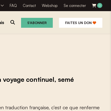
R
FAQ
Contact
Webshop
Se connecter
0
is
S'ABONNER
FAITES UN DON
n voyage continuel, semé
e
n
t
r
a
d
u
c
t
i
o
n
f
r
a
n
ç
a
i
s
e
,
c
’
e
s
t
c
e
q
u
e
r
e
n
f
e
r
m
e