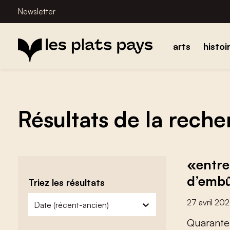
Newsletter
arts
histoi
Résultats de la rech
«entre
d’embû
Triez les résultats
zoeken - sorteer
trier le contenu
27 avril 20
Q
u
a
r
a
n
t
e