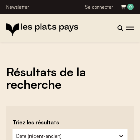
Newsletter
Se connecter
0
Résultats de la
recherche
Triez les résultats
zoeken - sorteer
trier le contenu