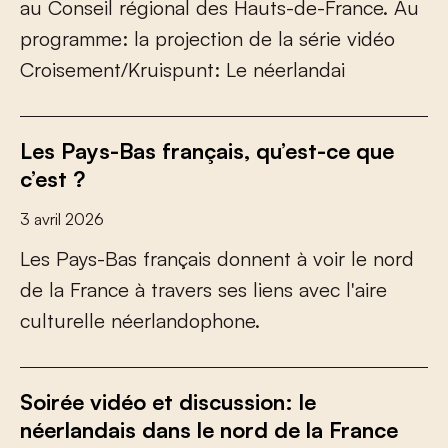
a
u
C
o
n
s
e
i
l
r
é
g
i
o
n
a
l
d
e
s
H
a
u
t
s
-
d
e
-
F
r
a
n
c
e
.
A
u
p
r
o
g
r
a
m
m
e
:
l
a
p
r
o
j
e
c
t
i
o
n
d
e
l
a
s
é
r
i
e
v
i
d
é
o
C
r
o
i
s
e
m
e
n
t
/
K
r
u
i
s
p
u
n
t
:
L
e
n
é
e
r
l
a
n
d
a
i
Les Pays-Bas français, qu’est-ce que
c’est ?
3 avril 2026
L
e
s
P
a
y
s
-
B
a
s
f
r
a
n
ç
a
i
s
d
o
n
n
e
n
t
à
v
o
i
r
l
e
n
o
r
d
d
e
l
a
F
r
a
n
c
e
à
t
r
a
v
e
r
s
s
e
s
l
i
e
n
s
a
v
e
c
l
'
a
i
r
e
c
u
l
t
u
r
e
l
l
e
n
é
e
r
l
a
n
d
o
p
h
o
n
e
.
Soirée vidéo et discussion: le
néerlandais dans le nord de la France