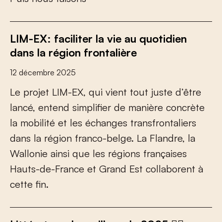
LIM-EX: faciliter la vie au quotidien
dans la région frontalière
12 décembre 2025
L
e
p
r
o
j
e
t
L
I
M
-
E
X
,
q
u
i
v
i
e
n
t
t
o
u
t
j
u
s
t
e
d
’
ê
t
r
e
l
a
n
c
é
,
e
n
t
e
n
d
s
i
m
p
l
i
f
e
r
d
e
m
a
n
i
è
r
e
c
o
n
c
r
è
t
e
l
a
m
o
b
i
l
i
t
é
e
t
l
e
s
é
c
h
a
n
g
e
s
t
r
a
n
s
f
r
o
n
t
a
l
i
e
r
s
d
a
n
s
l
a
r
é
g
i
o
n
f
r
a
n
c
o
-
b
e
l
g
e
.
L
a
F
l
a
n
d
r
e
,
l
a
W
a
l
l
o
n
i
e
a
i
n
s
i
q
u
e
l
e
s
r
é
g
i
o
n
s
f
r
a
n
ç
a
i
s
e
s
H
a
u
t
s
-
d
e
-
F
r
a
n
c
e
e
t
G
r
a
n
d
E
s
t
c
o
l
l
a
b
o
r
e
n
t
à
c
e
t
t
e
f
n
.