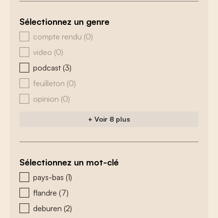
Sélectionnez un genre
zoeken - genre
compte rendu
(0)
video
(0)
podcast
(3)
feuilleton
(0)
opinion
(0)
+ Voir 8 plus
Sélectionnez un mot-clé
zoeken - tags
pays-bas
(1)
flandre
(7)
deburen
(2)