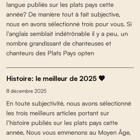
l
a
n
g
u
e
p
u
b
l
i
é
s
s
u
r
l
e
s
p
l
a
t
s
p
a
y
s
c
e
t
t
e
a
n
n
é
e
?
D
e
m
a
n
i
è
r
e
t
o
u
t
à
f
a
i
t
s
u
b
j
e
c
t
i
v
e
,
n
o
u
s
e
n
a
v
o
n
s
s
é
l
e
c
t
i
o
n
n
é
t
r
o
i
s
p
o
u
r
v
o
u
s
.
S
i
l
’
a
n
g
l
a
i
s
s
e
m
b
l
a
i
t
i
n
d
é
t
r
ô
n
a
b
l
e
i
l
y
a
p
e
u
,
u
n
n
o
m
b
r
e
g
r
a
n
d
i
s
s
a
n
t
d
e
c
h
a
n
t
e
u
s
e
s
e
t
c
h
a
n
t
e
u
r
s
d
e
s
P
l
a
t
s
P
a
y
s
o
p
t
e
n
Histoire: le meilleur de 2025 💖
8 décembre 2025
E
n
t
o
u
t
e
s
u
b
j
e
c
t
i
v
i
t
é
,
n
o
u
s
a
v
o
n
s
s
é
l
e
c
t
i
o
n
n
é
l
e
s
t
r
o
i
s
m
e
i
l
l
e
u
r
s
a
r
t
i
c
l
e
s
p
o
r
t
a
n
t
s
u
r
l
’
h
i
s
t
o
i
r
e
p
u
b
l
i
é
s
s
u
r
l
e
s
p
l
a
t
s
p
a
y
s
c
e
t
t
e
a
n
n
é
e
.
N
o
u
s
v
o
u
s
e
m
m
e
n
o
n
s
a
u
M
o
y
e
n
Â
g
e
,