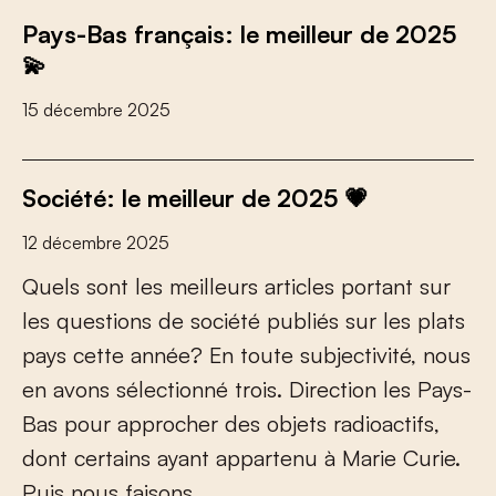
Pays-Bas français: le meilleur de 2025
💫
15 décembre 2025
Société: le meilleur de 2025 💗
12 décembre 2025
Q
u
e
l
s
s
o
n
t
l
e
s
m
e
i
l
l
e
u
r
s
a
r
t
i
c
l
e
s
p
o
r
t
a
n
t
s
u
r
l
e
s
q
u
e
s
t
i
o
n
s
d
e
s
o
c
i
é
t
é
p
u
b
l
i
é
s
s
u
r
l
e
s
p
l
a
t
s
p
a
y
s
c
e
t
t
e
a
n
n
é
e
?
E
n
t
o
u
t
e
s
u
b
j
e
c
t
i
v
i
t
é
,
n
o
u
s
e
n
a
v
o
n
s
s
é
l
e
c
t
i
o
n
n
é
t
r
o
i
s
.
D
i
r
e
c
t
i
o
n
l
e
s
P
a
y
s
-
B
a
s
p
o
u
r
a
p
p
r
o
c
h
e
r
d
e
s
o
b
j
e
t
s
r
a
d
i
o
a
c
t
i
f
s
,
d
o
n
t
c
e
r
t
a
i
n
s
a
y
a
n
t
a
p
p
a
r
t
e
n
u
à
M
a
r
i
e
C
u
r
i
e
.
P
u
i
s
n
o
u
s
f
a
i
s
o
n
s