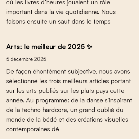
o
ù
l
e
s
l
i
v
r
e
s
d
’
h
e
u
r
e
s
j
o
u
a
i
e
n
t
u
n
r
ô
l
e
i
m
p
o
r
t
a
n
t
d
a
n
s
l
a
v
i
e
q
u
o
t
i
d
i
e
n
n
e
.
N
o
u
s
f
a
i
s
o
n
s
e
n
s
u
i
t
e
u
n
s
a
u
t
d
a
n
s
l
e
t
e
m
p
s
Arts: le meilleur de 2025 ✨
5 décembre 2025
D
e
f
a
ç
o
n
é
h
o
n
t
é
m
e
n
t
s
u
b
j
e
c
t
i
v
e
,
n
o
u
s
a
v
o
n
s
s
é
l
e
c
t
i
o
n
n
é
l
e
s
t
r
o
i
s
m
e
i
l
l
e
u
r
s
a
r
t
i
c
l
e
s
p
o
r
t
a
n
t
s
u
r
l
e
s
a
r
t
s
p
u
b
l
i
é
s
s
u
r
l
e
s
p
l
a
t
s
p
a
y
s
c
e
t
t
e
a
n
n
é
e
.
A
u
p
r
o
g
r
a
m
m
e
:
d
e
l
a
d
a
n
s
e
s
’
i
n
s
p
i
r
a
n
t
d
e
l
a
t
e
c
h
n
o
h
a
r
d
c
o
r
e
,
u
n
g
r
a
n
d
o
u
b
l
i
é
d
u
m
o
n
d
e
d
e
l
a
b
é
d
é
e
t
d
e
s
c
r
é
a
t
i
o
n
s
v
i
s
u
e
l
l
e
s
c
o
n
t
e
m
p
o
r
a
i
n
e
s
d
é