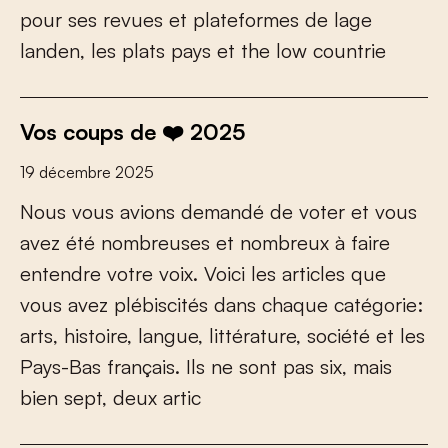
p
o
u
r
s
e
s
r
e
v
u
e
s
e
t
p
l
a
t
e
f
o
r
m
e
s
d
e
l
a
g
e
l
a
n
d
e
n
,
l
e
s
p
l
a
t
s
p
a
y
s
e
t
t
h
e
l
o
w
c
o
u
n
t
r
i
e
Vos coups de ❤️ 2025
19 décembre 2025
N
o
u
s
v
o
u
s
a
v
i
o
n
s
d
e
m
a
n
d
é
d
e
v
o
t
e
r
e
t
v
o
u
s
a
v
e
z
é
t
é
n
o
m
b
r
e
u
s
e
s
e
t
n
o
m
b
r
e
u
x
à
f
a
i
r
e
e
n
t
e
n
d
r
e
v
o
t
r
e
v
o
i
x
.
V
o
i
c
i
l
e
s
a
r
t
i
c
l
e
s
q
u
e
v
o
u
s
a
v
e
z
p
l
é
b
i
s
c
i
t
é
s
d
a
n
s
c
h
a
q
u
e
c
a
t
é
g
o
r
i
e
:
a
r
t
s
,
h
i
s
t
o
i
r
e
,
l
a
n
g
u
e
,
l
i
t
t
é
r
a
t
u
r
e
,
s
o
c
i
é
t
é
e
t
l
e
s
P
a
y
s
-
B
a
s
f
r
a
n
ç
a
i
s
.
I
l
s
n
e
s
o
n
t
p
a
s
s
i
x
,
m
a
i
s
b
i
e
n
s
e
p
t
,
d
e
u
x
a
r
t
i
c