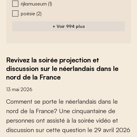
rijksmuseum
(1)
poésie
(2)
+ Voir 994 plus
Revivez la soirée projection et
discussion sur le néerlandais dans le
nord de la France
13 mai 2026
C
o
m
m
e
n
t
s
e
p
o
r
t
e
l
e
n
é
e
r
l
a
n
d
a
i
s
d
a
n
s
l
e
n
o
r
d
d
e
l
a
F
r
a
n
c
e
?
U
n
e
c
i
n
q
u
a
n
t
a
i
n
e
d
e
p
e
r
s
o
n
n
e
s
o
n
t
a
s
s
i
s
t
é
à
l
a
s
o
i
r
é
e
v
i
d
é
o
e
t
d
i
s
c
u
s
s
i
o
n
s
u
r
c
e
t
t
e
q
u
e
s
t
i
o
n
l
e
2
9
a
v
r
i
l
2
0
2
6