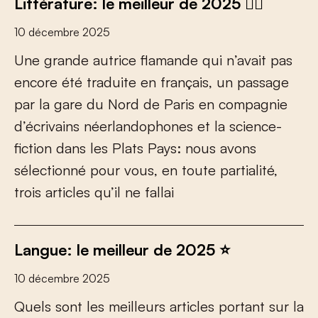
Littérature: le meilleur de 2025 ❤️‍🔥
10 décembre 2025
U
n
e
g
r
a
n
d
e
a
u
t
r
i
c
e
f
a
m
a
n
d
e
q
u
i
n
’
a
v
a
i
t
p
a
s
e
n
c
o
r
e
é
t
é
t
r
a
d
u
i
t
e
e
n
f
r
a
n
ç
a
i
s
,
u
n
p
a
s
s
a
g
e
p
a
r
l
a
g
a
r
e
d
u
N
o
r
d
d
e
P
a
r
i
s
e
n
c
o
m
p
a
g
n
i
e
d
’
é
c
r
i
v
a
i
n
s
n
é
e
r
l
a
n
d
o
p
h
o
n
e
s
e
t
l
a
s
c
i
e
n
c
e
-
f
c
t
i
o
n
d
a
n
s
l
e
s
P
l
a
t
s
P
a
y
s
:
n
o
u
s
a
v
o
n
s
s
é
l
e
c
t
i
o
n
n
é
p
o
u
r
v
o
u
s
,
e
n
t
o
u
t
e
p
a
r
t
i
a
l
i
t
é
,
t
r
o
i
s
a
r
t
i
c
l
e
s
q
u
’
i
l
n
e
f
a
l
l
a
i
Langue: le meilleur de 2025 ⭐
10 décembre 2025
Q
u
e
l
s
s
o
n
t
l
e
s
m
e
i
l
l
e
u
r
s
a
r
t
i
c
l
e
s
p
o
r
t
a
n
t
s
u
r
l
a