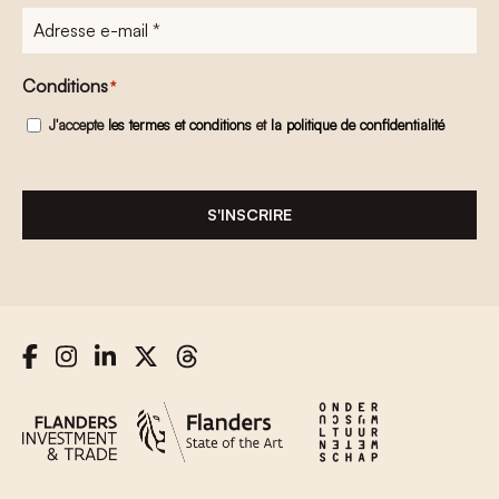
Adresse
e-
mail
*
Conditions
*
J'accepte
les termes et conditions
et
la politique de confidentialité
S'INSCRIRE