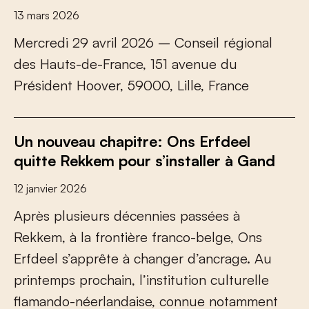
13 mars 2026
M
e
r
c
r
e
d
i
2
9
a
v
r
i
l
2
0
2
6
–
C
o
n
s
e
i
l
r
é
g
i
o
n
a
l
d
e
s
H
a
u
t
s
-
d
e
-
F
r
a
n
c
e
,
1
5
1
a
v
e
n
u
e
d
u
P
r
é
s
i
d
e
n
t
H
o
o
v
e
r
,
5
9
0
0
0
,
L
i
l
l
e
,
F
r
a
n
c
e
Un nouveau chapitre: Ons Erfdeel
quitte Rekkem pour s’installer à Gand
12 janvier 2026
A
p
r
è
s
p
l
u
s
i
e
u
r
s
d
é
c
e
n
n
i
e
s
p
a
s
s
é
e
s
à
R
e
k
k
e
m
,
à
l
a
f
r
o
n
t
i
è
r
e
f
r
a
n
c
o
-
b
e
l
g
e
,
O
n
s
E
r
f
d
e
e
l
s
’
a
p
p
r
ê
t
e
à
c
h
a
n
g
e
r
d
’
a
n
c
r
a
g
e
.
A
u
p
r
i
n
t
e
m
p
s
p
r
o
c
h
a
i
n
,
l
’
i
n
s
t
i
t
u
t
i
o
n
c
u
l
t
u
r
e
l
l
e
f
a
m
a
n
d
o
-
n
é
e
r
l
a
n
d
a
i
s
e
,
c
o
n
n
u
e
n
o
t
a
m
m
e
n
t