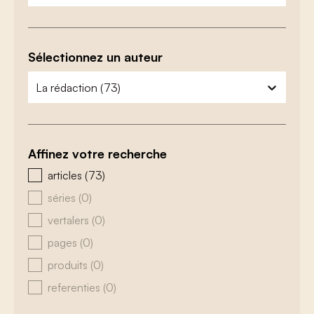
Sélectionnez un auteur
zoeken - auteurs
sélectionnez le contenu
Affinez votre recherche
zoeken - type
articles
(73)
séries
(0)
vertalers
(0)
pages
(0)
produits
(0)
referenties
(0)