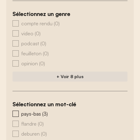
Sélectionnez un genre
zoeken - genre
compte rendu
(0)
video
(0)
podcast
(0)
feuilleton
(0)
opinion
(0)
+ Voir 8 plus
Sélectionnez un mot-clé
zoeken - tags
pays-bas
(3)
flandre
(0)
deburen
(0)