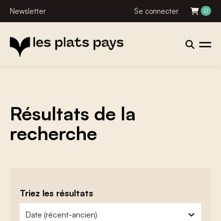
Newsletter
Se connecter
0
Résultats de la
recherche
Triez les résultats
zoeken - sorteer
trier le contenu