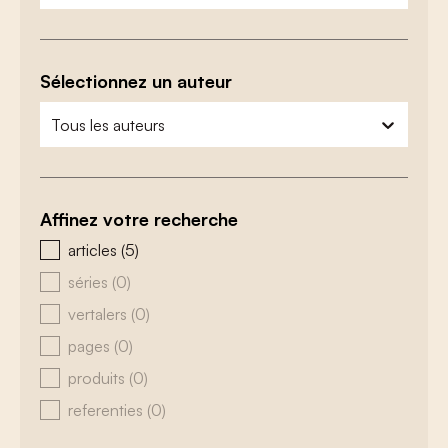
Sélectionnez un auteur
zoeken - auteurs
sélectionnez le contenu
Affinez votre recherche
zoeken - type
articles
(5)
séries
(0)
vertalers
(0)
pages
(0)
produits
(0)
referenties
(0)