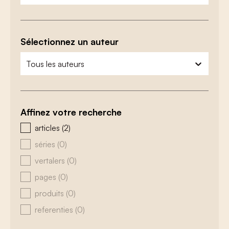
Sélectionnez un auteur
zoeken - auteurs
sélectionnez le contenu
Affinez votre recherche
zoeken - type
articles
(2)
séries
(0)
vertalers
(0)
pages
(0)
produits
(0)
referenties
(0)