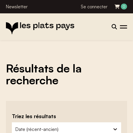
Newsletter
Se connecter
0
Résultats de la
recherche
Triez les résultats
zoeken - sorteer
trier le contenu