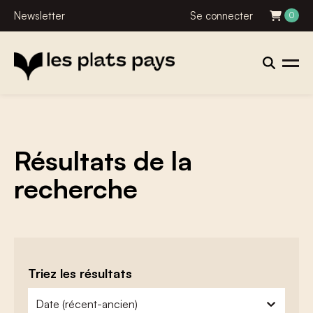
Newsletter
Se connecter
0
Résultats de la
recherche
Triez les résultats
zoeken - sorteer
trier le contenu