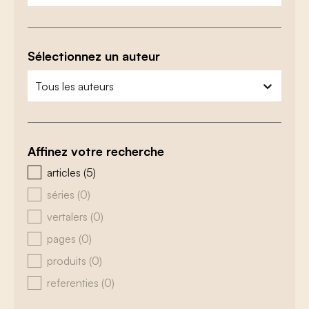
Sélectionnez un auteur
zoeken - auteurs
sélectionnez le contenu
Affinez votre recherche
zoeken - type
articles
(5)
séries
(0)
vertalers
(0)
pages
(0)
produits
(0)
referenties
(0)