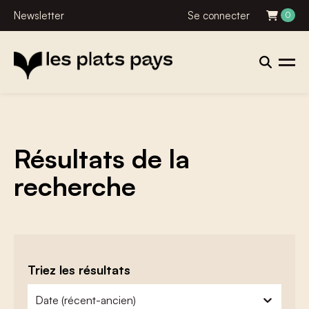
Newsletter
Se connecter
0
Résultats de la
recherche
Triez les résultats
zoeken - sorteer
trier le contenu