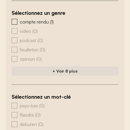
Sélectionnez un genre
zoeken - genre
compte rendu
(1)
video
(0)
podcast
(0)
feuilleton
(0)
opinion
(0)
+ Voir 8 plus
Sélectionnez un mot-clé
zoeken - tags
pays-bas
(0)
flandre
(0)
deburen
(0)