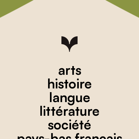
arts
histoire
langue
littérature
société
pays-bas français