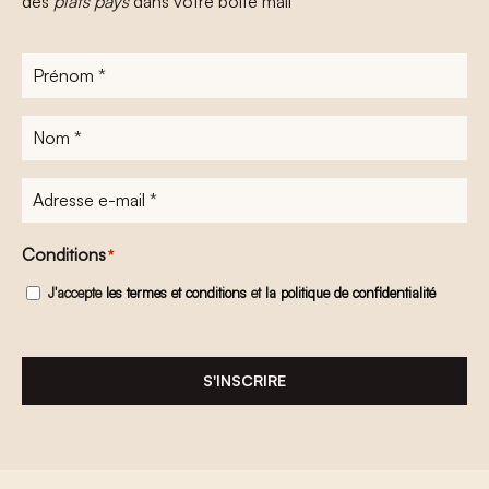
des
plats pays
dans votre boîte mail
Prénom
*
Nom
*
Adresse
e-
mail
*
Conditions
*
J'accepte
les termes et conditions
et
la politique de confidentialité
S'INSCRIRE