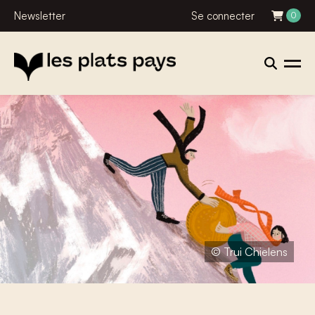
Newsletter
Se connecter
0
© Trui Chielens