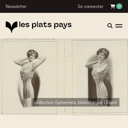
Newsletter
Se connecter
0
collection Ephemera, bibliothèque UGent