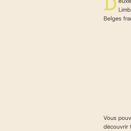
Deuxième étape de ce périple à vélo à travers la Flandre, le
Limb
Belges fra
Vous pouve
découvrir 