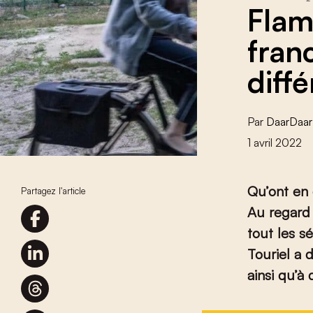
Flam
fran
diff
Par
DaarDaar
1 avril 2022
Qu’ont en
Partagez l'article
Au regard 
tout les s
Touriel a 
ainsi qu’à 