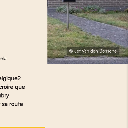
© Jef Van den Bossche
vélo
elgique?
croire que
ubry
r sa route