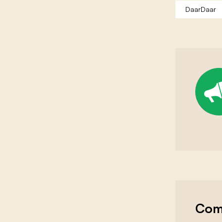
DaarDaar
Com