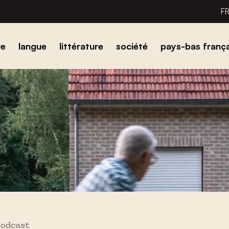
F
re
langue
littérature
société
pays-bas frança
podcast