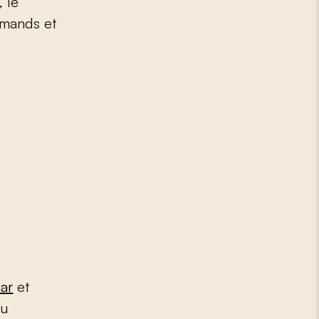
amands et
ar
et
au