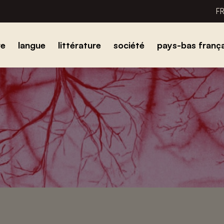
F
re
langue
littérature
société
pays-bas frança