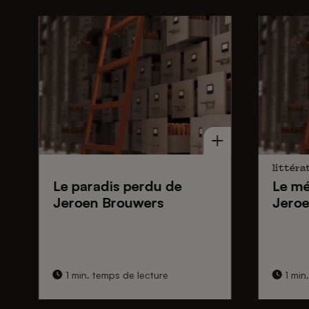
littéra
Le paradis perdu de
Le mé
Jeroen Brouwers
Jeroe
1 min. temps de lecture
1 min.