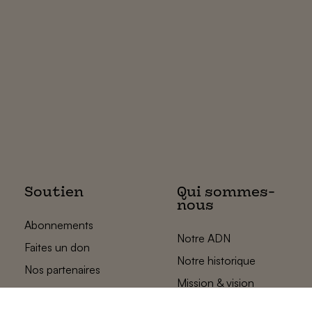
Soutien
Qui sommes-
nous
Abonnements
Notre ADN
Faites un don
Notre historique
Nos partenaires
Mission & vision
L’équipe des
plats pays