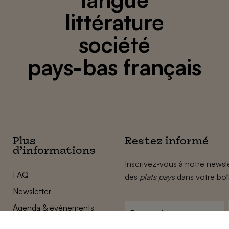
littérature
société
pays-bas français
Plus
Restez informé
d’informations
Inscrivez-vous à notre newsle
FAQ
des
plats pays
dans votre boî
Newsletter
Agenda & événements
Prénom
*
Conditions générales