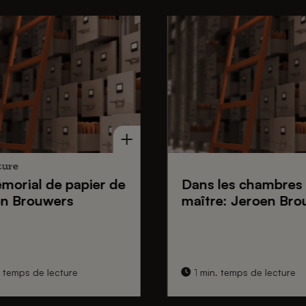
ture
morial de papier de
Dans les chambres
n Brouwers
maître: Jeroen Bro
 temps de lecture
1 min. temps de lecture