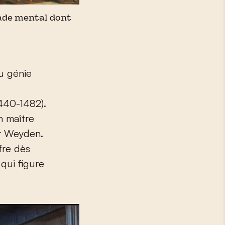
lade mental dont
u génie
1440-1482).
n maître
er Weyden.
fre dès
qui figure