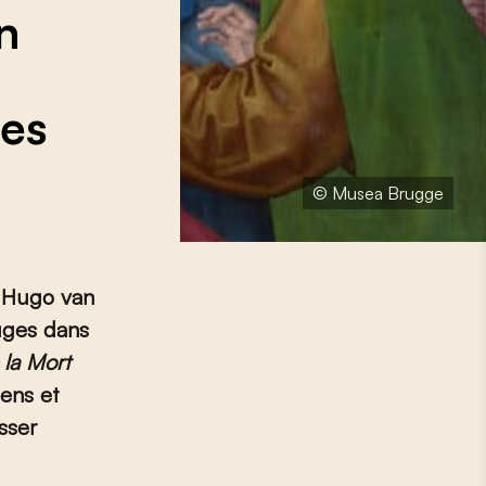
in
oes
© Musea Brugge
r Hugo van
ruges dans
 la Mort
iens et
isser