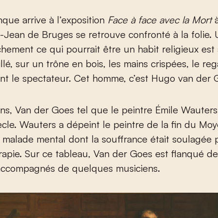
onque arrive à l’exposition
Face à face avec la Mort
à
t-Jean de Bruges se retrouve confronté à la folie
chement ce qui pourrait être un habit religieux est 
llé, sur un trône en bois, les mains crispées, le re
nt le spectateur. Cet homme, c’est Hugo van der 
s, Van der Goes tel que le peintre Émile Wauters 
ècle. Wauters a dépeint le peintre de la fin du Mo
alade mental dont la souffrance était soulagée p
apie. Sur ce tableau, Van der Goes est flanqué d
 accompagnés de quelques musiciens.