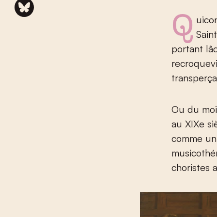
Quic
Sain
portant lâ
recroquevi
transperça
Ou du moin
au XIX
e
si
comme un m
musicothér
choristes