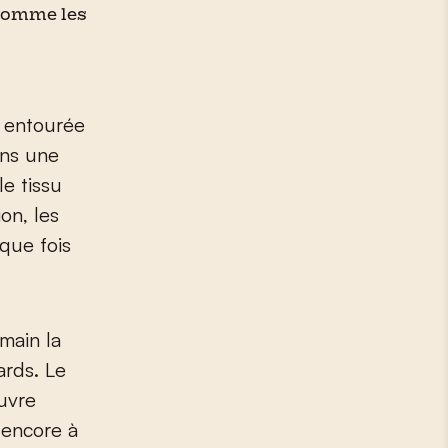
 comme les
t entourée
ans une
le tissu
on, les
que fois
main la
ards. Le
uvre
 encore à