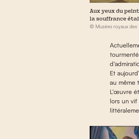
Aux yeux du pein
la souffrance éta
© Musées royaux des 
Actuelleme
tourmenté
d’admirati
Et aujourd
au même t
L’œuvre ét
lors un vi
littéralem