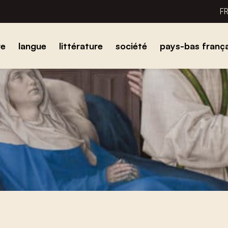
F
re
langue
littérature
société
pays-bas frança