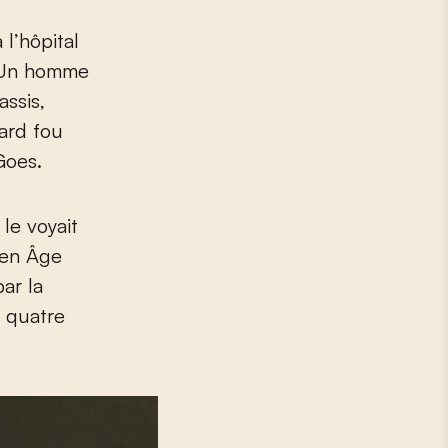
 l’hôpital
. Un homme
assis,
gard fou
Goes.
le voyait
yen Âge
ar la
e quatre