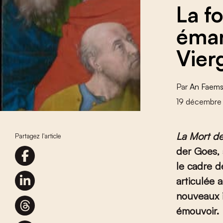
La fo
éman
Vier
Par
An Faem
19 décembre
La Mort de
Partagez l'article
der Goes, 
le cadre d
articulée 
nouveaux in
émouvoir.