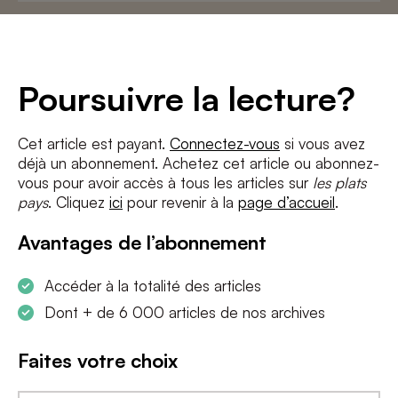
Adresse
e-
mail
*
Conditions
*
Poursuivre la lecture?
J'accepte
les termes et conditions
et
la politique de confidentialité
Cet article est payant.
Connectez-vous
si vous avez
déjà un abonnement. Achetez cet article ou abonnez-
S'INSCRIRE
vous pour avoir accès à tous les articles sur
les plats
pays
. Cliquez
ici
pour revenir à la
page d’accueil
.
Avantages de l’abonnement
Accéder à la totalité des articles
Dont + de 6 000 articles de nos archives
Faites votre choix