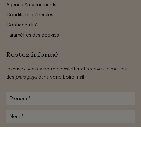
Agenda & événements
Conditions générales
Confidentalité
Paramètres des cookies
Restez informé
Inscrivez-vous à notre newsletter et recevez le meilleur
des
plats pays
dans votre boîte mail
Prénom
*
Nom
*
Adresse
e-