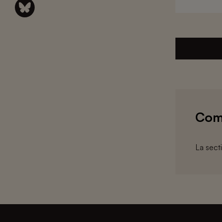
Com
La sect