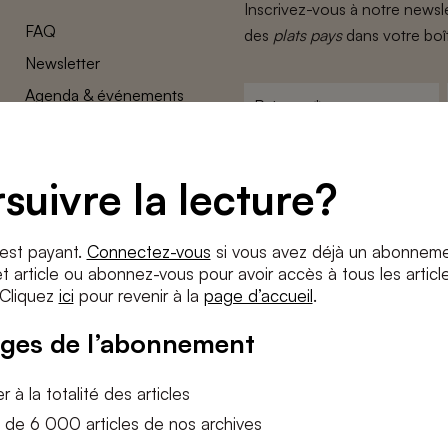
Inscrivez-vous à notre newsle
FAQ
des
plats pays
dans votre boî
Newsletter
Agenda & événements
Prénom
*
Conditions générales
Adresse
Confidentalité
e-
suivre la lecture?
Paramètres des cookies
mail
*
Conditions
*
 est payant.
Connectez-vous
si vous avez déjà un abonneme
J'accepte
les termes et condition
 article ou abonnez-vous pour avoir accès à tous les articl
 Cliquez
ici
pour revenir à la
page d’accueil
.
S'INS
ges de l’abonnement
 à la totalité des articles
 de 6 000 articles de nos archives