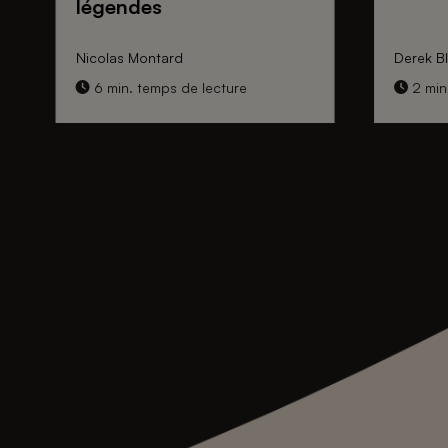
légendes
Nicolas Montard
Derek Bl
6 min. temps de lecture
2 min