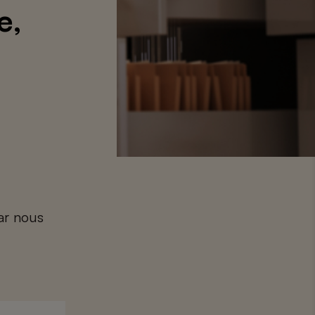
e,
car nous