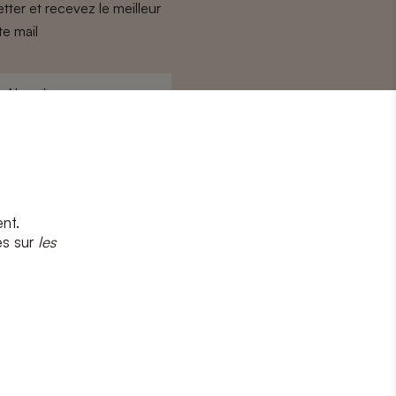
tter et recevez le meilleur
te mail
Nom
*
nt.
s
et
la politique de confidentialité
es sur
les
CRIRE