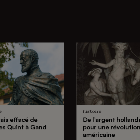
e
histoire
lais effacé de
De
l’argent holland
es Quint
à Gand
pour une
révolutio
américaine