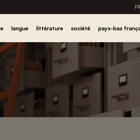
F
re
langue
littérature
société
pays-bas frança