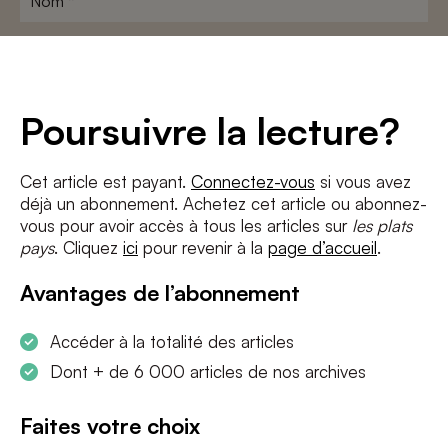
Adresse
e-
mail
*
Conditions
*
Poursuivre la lecture?
J'accepte
les termes et conditions
et
la politique de confidentialité
Cet article est payant.
Connectez-vous
si vous avez
déjà un abonnement. Achetez cet article ou abonnez-
S'INSCRIRE
vous pour avoir accès à tous les articles sur
les plats
pays
. Cliquez
ici
pour revenir à la
page d’accueil
.
Avantages de l’abonnement
Accéder à la totalité des articles
Dont + de 6 000 articles de nos archives
Faites votre choix