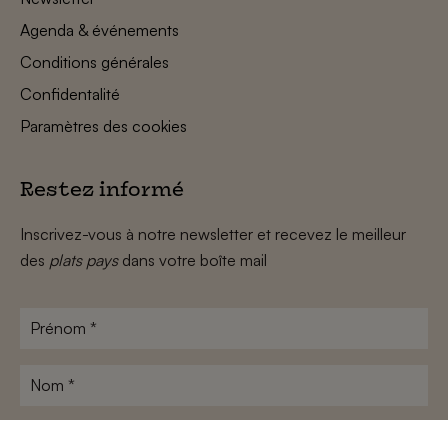
Agenda & événements
Conditions générales
Confidentalité
Paramètres des cookies
Restez informé
Inscrivez-vous à notre newsletter et recevez le meilleur
des
plats pays
dans votre boîte mail
Prénom
*
Nom
*
Adresse