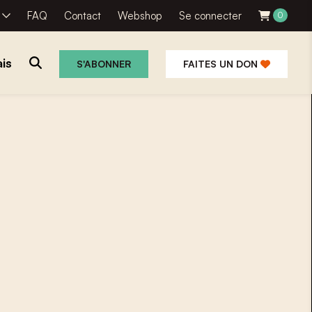
R
FAQ
Contact
Webshop
Se connecter
0
is
S'ABONNER
FAITES UN DON