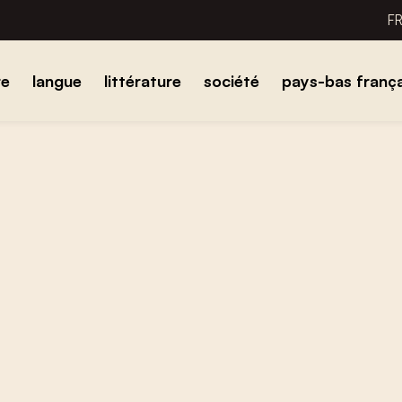
F
re
langue
littérature
société
pays-bas frança