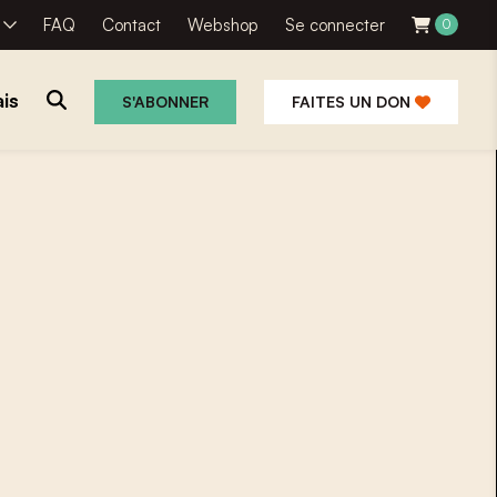
R
FAQ
Contact
Webshop
Se connecter
0
is
S'ABONNER
FAITES UN DON