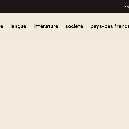
F
re
langue
littérature
société
pays-bas frança